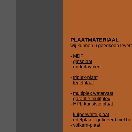
PLAATMATERIAAL
wij kunnen u goedkoop lever
-
MDF
-
gipsplaat
-
underlayment
-
triplex-plaat
-
tegelplaat
-
multiplex watervast
-
garantie mulitplex
-
HPL-kunststofplaat
-
kuiperwhite-plaat
-
edelplaat - gefineerd met ho
-
volkern-plaat