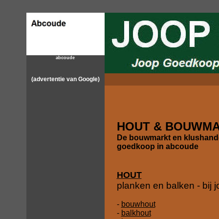
abcoude
(advertentie van Google)
HOUT & BOUWMA
De bouwmarkt en klushand
goedkoop in abcoude
HOUT
planken en balken - bij
-
bouwhout
-
balkhout