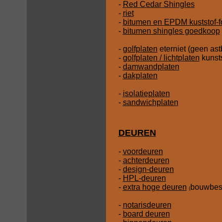
-
Red Cedar Shingles
-
riet
-
bitumen en EPDM kuststof-f
-
bitumen shingles goedkoop
-
golfplaten
eterniet (geen ast
-
golfplaten / lichtplaten
kunsts
-
damwandplaten
-
dakplaten
-
isolatieplaten
-
sandwichplaten
DEUREN
-
voordeuren
-
achterdeuren
-
design-deuren
-
HPL-deuren
-
extra hoge deuren
bouwbesl
(
-
notarisdeuren
-
board deuren