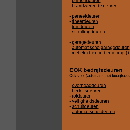
-
binnendeuren
-
brandwerende deuren
-
paneeldeuren
-
fineerdeuren
-
tuindeuren
-
schuttingdeuren
-
garagedeuren
-
automatische garagedeuren
met electrische bediening (
OOK bedrijfsdeuren
Ook voor (automatische) bedrijfsdeur
-
overheaddeuren
-
bedrijfsdeuren
-
roldeuren
-
veiligheidsdeuren
-
schuifdeuren
-
automatische deuren