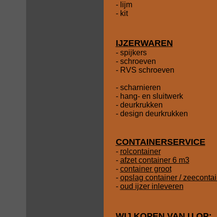
- lijm
- kit
IJZERWAREN
- spijkers
- schroeven
- RVS schroeven
- scharnieren
- hang- en sluitwerk
- deurkrukken
- design deurkrukken
CONTAINERSERVICE
-
rolcontainer
-
afzet container 6 m3
-
container groot
-
opslag container / zeeconta
-
oud ijzer inleveren
WIJ KOPEN VAN U OP: