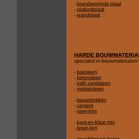
-
brandwerende plaat
-
plafondplaat
-
wandplaat
HARDE BOUWMATERIA
specialist in bouwmaterialen!
-
baksteen
-
betonsteen
-
kalk-zandsteen
-
metselsteen
-
bouwblokken
-
cement
-
steenlijm
-
kant-en-klaar mix
-
tegel-lijm