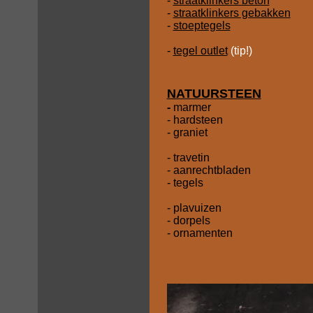
-
straatklinkers beton
-
straatklinkers gebakken
-
stoeptegels
-
tegel outlet
(tip!)
NATUURSTEEN
-
marmer
- hardsteen
- graniet
- travetin
- aanrechtbladen
- tegels
- plavuizen
- dorpels
- ornamenten