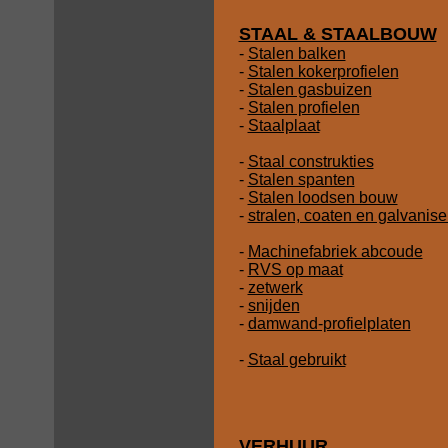
STAAL & STAALBOUW
-
Stalen balken
-
Stalen kokerprofielen
-
Stalen gasbuizen
-
Stalen profielen
-
Staalplaat
-
Staal construkties
-
Stalen spanten
-
Stalen loodsen bouw
-
stralen, coaten en galvanis
-
Machinefabriek abcoude
-
RVS op maat
-
zetwerk
-
snijden
-
damwand-profielplaten
-
Staal gebruikt
VERHUUR