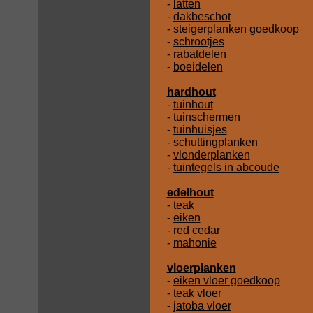
-
latten
-
dakbeschot
-
steigerplanken goedkoop
-
schrootjes
-
rabatdelen
-
boeidelen
hardhout
-
tuinhout
-
tuinschermen
-
tuinhuisjes
-
schuttingplanken
-
vlonderplanken
-
tuintegels in abcoude
edelhout
-
teak
-
eiken
-
red cedar
-
mahonie
vloerplanken
-
eiken vloer goedkoop
-
teak vloer
-
jatoba vloer