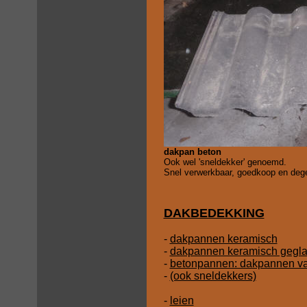
dakpan beton
Ook wel 'sneldekker' genoemd.
Snel verwerkbaar, goedkoop en degel
DAKBEDEKKING
-
dakpannen keramisch
-
dakpannen keramisch gegl
-
betonpannen: dakpannen va
-
(ook sneldekkers)
-
leien