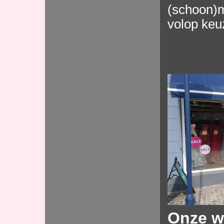
(schoon)
volop keu
Onze w