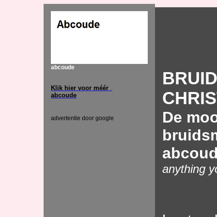
abcoude
BRUI
Klik hier voor méér
CHRIS
abcoude
De moo
advertentie door google
bruids
abcou
anything yo