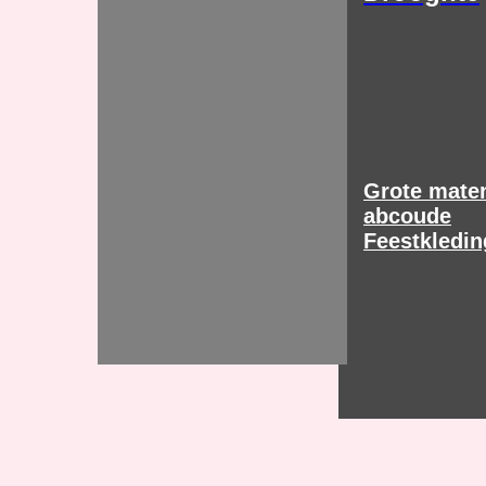
Grote mate
abcoude
Feestkledi