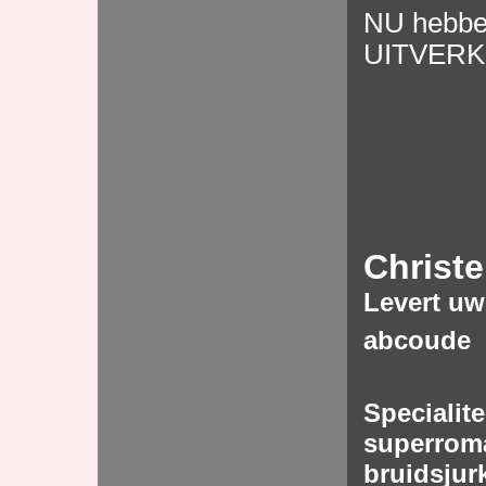
NU hebbe
UITVERKO
Christ
Levert uw
abcoude
Specialite
superrom
bruidsjur