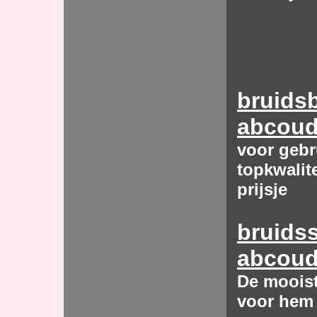
bruids
abcou
voor gebr
topkwalite
prijsje
bruids
abcou
De moois
voor hem 