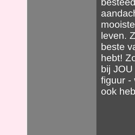
besteedt
aandach
mooiste
leven. Z
beste v
hebt! Z
bij JOU 
figuur -
ook heb