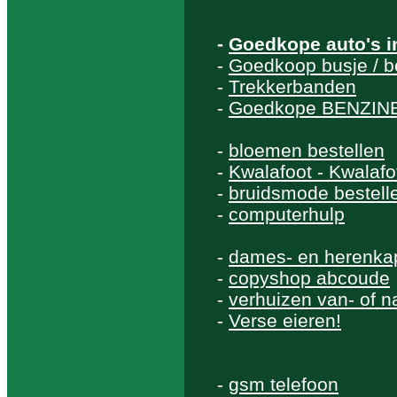
-
Goedkope auto's 
-
Goedkoop busje / b
-
Trekkerbanden
-
Goedkope BENZINE
-
bloemen bestellen
-
Kwalafoot - Kwalaf
-
bruidsmode bestell
-
computerhulp
-
dames- en herenka
-
copyshop abcoude
-
verhuizen van- of 
-
Verse eieren!
-
gsm telefoon