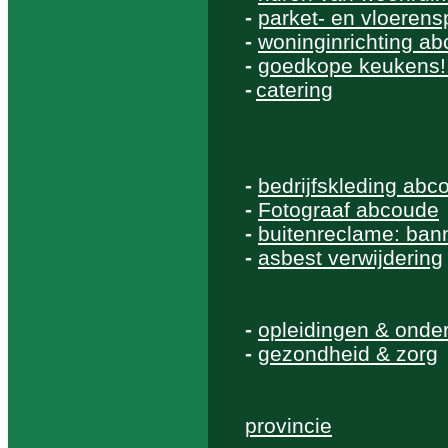
-
parket- en vloerensp
-
woninginrichting a
-
goedkope keukens!
-
catering
-
bedrijfskleding abc
-
Fotograaf abcoude
-
buitenreclame: bann
-
asbest verwijdering
-
opleidingen & onde
-
gezondheid & zorg
provincie