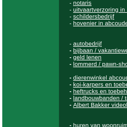
-
notaris
-
uitvaartverzoring i
-
schildersbedrijf
-
hovenier in abcoud
-
autobedrijf
-
bijbaan / vakantiew
-
geld lenen
-
lommerd / pawn-sh
-
dierenwinkel abcou
-
koi-karpers en toe
-
heftrucks en toebe
-
landbouwbanden / 
-
Albert Bakker videob
-
huren van woonrui