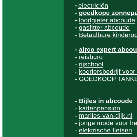
-
electriciën
-
goedkope zonnepa
-
loodgieter abcoude
-
gasfitter abcoude
-
Betaalbare kindero
-
airco expert abco
-
reisburo
-
rijschool
koeriersbedrijf voo
-
-
GOEDKOOP TANK
-
Bijles in abcoude
-
kattenpension
-
marlies-van-dijk.nl
-
jonge mode voor h
-
elektrische fietsen