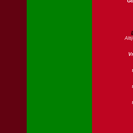
Go
Alti
V