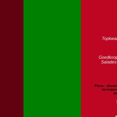
Topkwal
Goedkoop 
Salades
Pizza - shoarm
bezorgser
pi