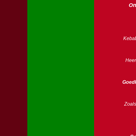
On
Kebab
Heerl
Goedk
Zoals