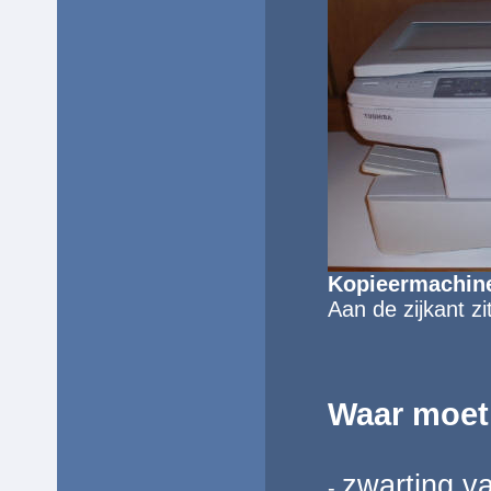
Kopieermachin
Aan de
zijkant z
Waar moet 
zwarting v
-