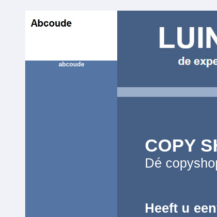
abcoude
COPY S
Dé copyshop
Heeft u ee