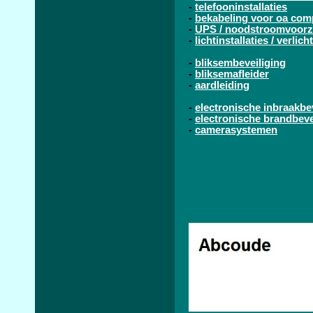
-
telefooninstallaties
-
bekabeling voor oa com
-
UPS / noodstroomvoorz
-
lichtinstallaties / verlic
-
bliksembeveiliging
-
bliksemafleider
-
aardleiding
-
electronische inbraakbe
-
electronische brandbeve
-
camerasystemen