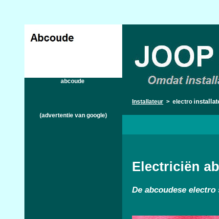
abcoude
installa
Installateur
> electro
(advertentie van google)
Electriciën a
De
abcoudese electro s