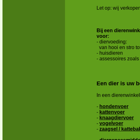
Let op: wij verkopen
Bij een dierenwin
voor:
- diervoeding:
van hooi en stro t
- huisdieren
- assessoires zoals
Een dier is uw b
In een dierenwinkel
-
hondenvoer
-
kattenvoer
-
knaagdiervoer
-
vogelvoer
-
zaagsel / katteba