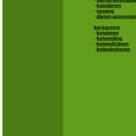
-
diergeneesmidde
-
huisdieren
-
opvang
-
dieren-accessoir
koi-karpers
-
koivissen
-
koivoeding
-
koimedicijnen
-
koitoebehoren