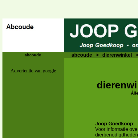
abcoude
>
dierenwinkel
abcoude
Advertentie van google
dierenw
Áll
Joop Goedkoop:
Voor informatie ove
dierbenodigdheden