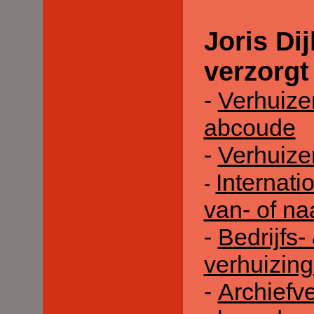
Joris Di
verzorgt
-
Verhuizen
abcoude
-
Verhuize
Internati
-
van- of n
-
Bedrijfs-
verhuizin
-
Archiefve