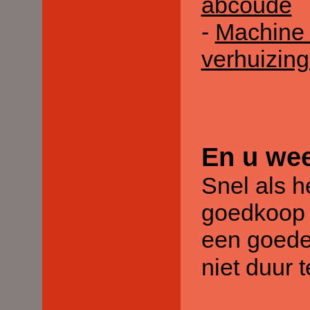
abcoude
-
Machine t
verhuizin
En u wee
Snel als h
goedkoop 
een goede 
niet duur t