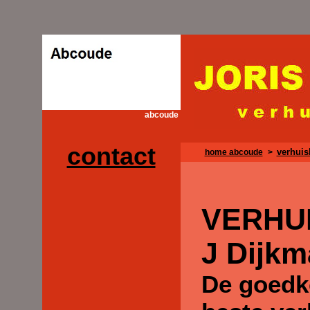
abcoude
contact
verhuis
home abcoude
>
VERHU
J Dijk
De goedk