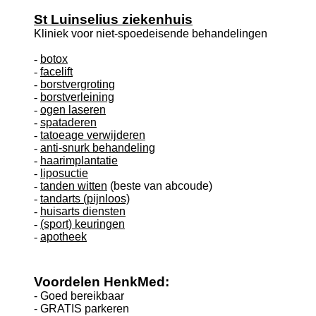
St Luinselius ziekenhuis
Kliniek voor niet-spoedeisende behandelingen
-
botox
-
facelift
-
borstvergroting
-
borstverleining
-
ogen laseren
-
spataderen
-
tatoeage verwijderen
-
anti-snurk behandeling
-
haarimplantatie
-
liposuctie
-
tanden witten
(beste van abcoude)
-
tandarts (pijnloos)
-
huisarts diensten
-
(sport) keuringen
-
apotheek
Voordelen HenkMed:
- Goed bereikbaar
- GRATIS parkeren