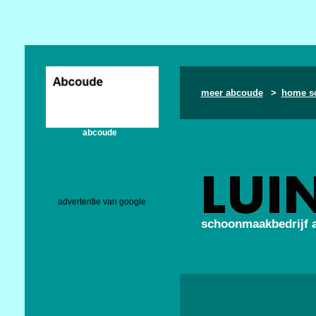
meer abcoude
>
home s
abcoude
advertentie van google
schoonmaakbedrijf 