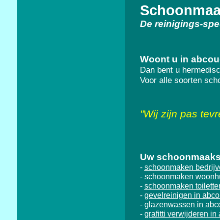
Schoonmaak
De reinigings-spe
Woont u in abco
Dan bent u hermedisc
Voor alle soorten sc
"
Wij zijn pas tev
Uw schoonmaakspe
schoonmaken bedrijve
-
schoonmaken woonhu
-
schoonmaken toilette
-
gevelreinigen in abc
-
glazenwassen in abc
-
grafitti verwijderen i
-