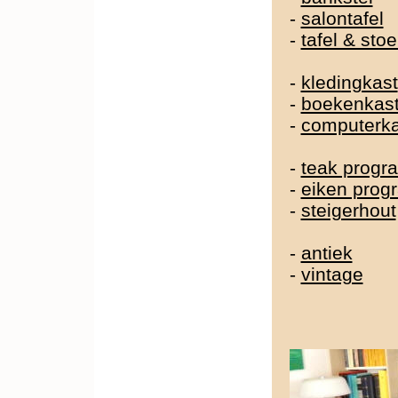
-
salontafel
-
tafel & sto
-
kledingkast
-
boekenkas
-
computerka
-
teak prog
-
eiken pro
-
steigerhout
-
antiek
-
vintage