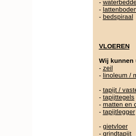
-
waterbedd
-
lattenbode
-
bedspiraal
VLOEREN
Wij kunnen 
-
zeil
-
linoleum /
-
tapijt / va
-
tapijttegels
-
matten en 
-
tapijtlegger
-
gietvloer
-
grindtapijt