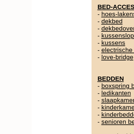
BED-ACCES
-
hoes-laken
-
dekbed
-
dekbedover
-
kussenslo
-
kussens
-
electrische
-
love-bridge
BEDDEN
-
boxspring 
-
ledikanten
-
slaapkame
-
kinderkame
-
kinderbedd
-
senioren b