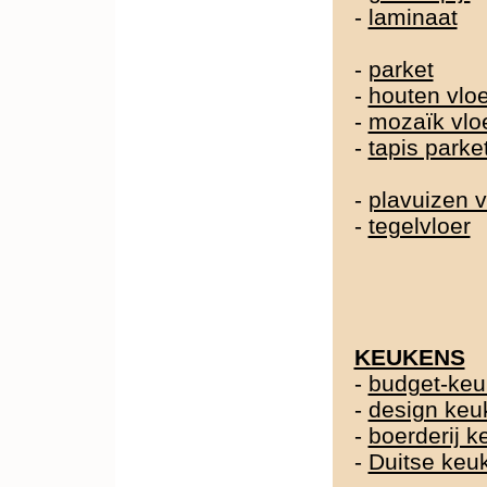
-
laminaat
-
parket
-
houten vlo
-
mozaïk vlo
-
tapis parke
-
plavuizen v
-
tegelvloer
KEUKENS
-
budget-ke
-
design keu
-
boerderij 
-
Duitse ke