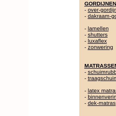
GORDIJNE
-
over-gordij
-
dakraam-go
-
lamellen
-
shutters
-
luxaflex
-
zonwering
MATRASSE
-
schuimrubb
-
traagschui
-
latex matra
-
binnenveri
-
dek-matras