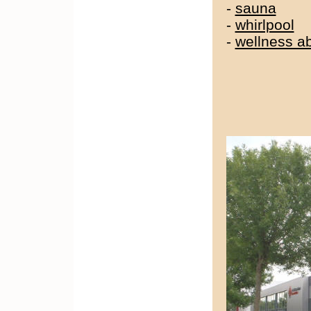
-
sauna
-
whirlpool
-
wellness a