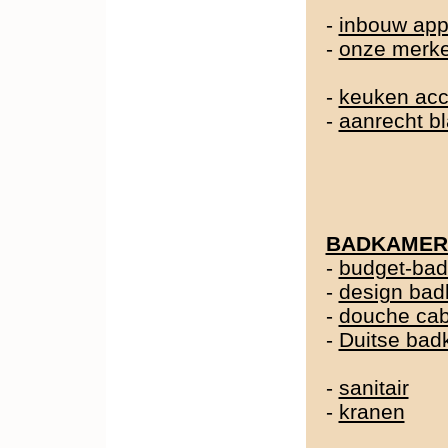
-
inbouw app
-
onze merk
-
keuken acc
-
aanrecht b
BADKAMER
-
budget-ba
-
design ba
-
douche cab
-
Duitse ba
-
sanitair
-
kranen