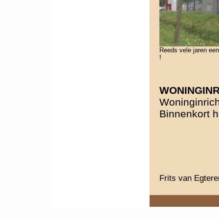
Reeds vele jaren ee
!
WONINGINR
Woninginric
Binnenkort h
Frits van Egter