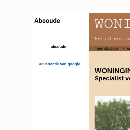
abcoude
meer abcoude
>
wo
advertentie van google
WONINGI
Specialist 