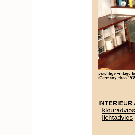
prachtige vintage fu
(Germany circa 1935
INTERIEUR
-
kleuradvie
-
lichtadvies